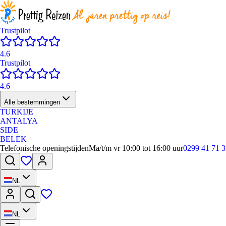
Trustpilot
4.6
Trustpilot
4.6
Alle bestemmingen
TURKIJE
ANTALYA
SIDE
BELEK
Telefonische openingstijden
Ma/t/m vr 10:00 tot 16:00 uur
0299 41 71 3
NL
NL