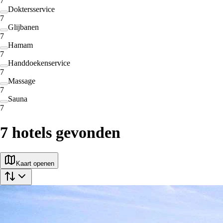
7
Doktersservice
7
Glijbanen
7
Hamam
7
Handdoekenservice
7
Massage
7
Sauna
7
7
hotels gevonden
Kaart openen