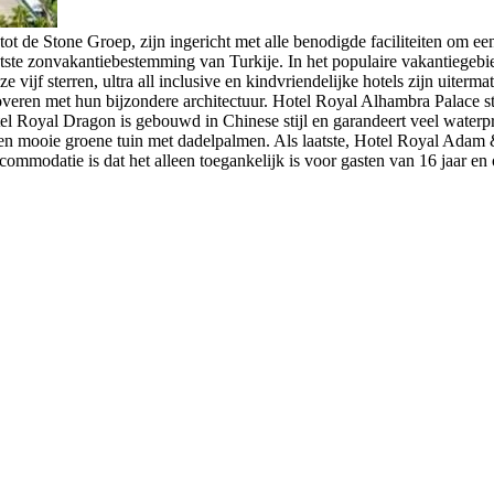
de Stone Groep, zijn ingericht met alle benodigde faciliteiten om een
otste zonvakantiebestemming van Turkije. In het populaire vakantiegeb
jf sterren, ultra all inclusive en kindvriendelijke hotels zijn uitermat
etoveren met hun bijzondere architectuur. Hotel Royal Alhambra Palace s
tel Royal Dragon is gebouwd in Chinese stijl en garandeert veel wate
een mooie groene tuin met dadelpalmen. Als laatste, Hotel Royal Adam & 
ccommodatie is dat het alleen toegankelijk is voor gasten van 16 jaar 