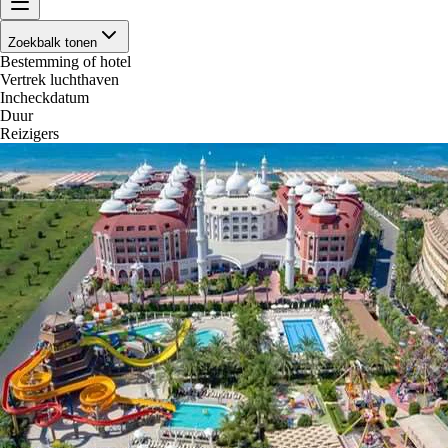
Zoekbalk tonen
Bestemming of hotel
Vertrek luchthaven
Incheckdatum
Duur
Reizigers