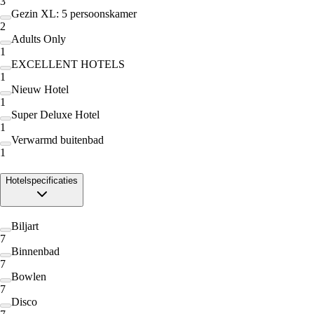
3
Gezin XL: 5 persoonskamer
2
Adults Only
1
EXCELLENT HOTELS
1
Nieuw Hotel
1
Super Deluxe Hotel
1
Verwarmd buitenbad
1
Hotelspecificaties
Biljart
7
Binnenbad
7
Bowlen
7
Disco