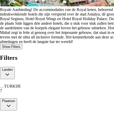
Royale Aanbieding! De accommodaties van de Royal keten, behorend tot 
indrukwekkende hotels die zijn verspreid over de stad Antalya, dé gro
Royal Seginus, Hotel Royal Wings en Hotel Royal Holiday Palace. Deze vi
de plaats Side liggen drie andere hotels, die u stuk voor stuk zullen b
de aardetinten van de koepels elegant boven het gebouw uitsteken. Ho
Mahal zegt in feite al genoeg over het imposante gebouw, dat staat in 
tevens met de ultra all inclusive formule. Het kenmerkende aan deze a
afmetingen en heeft de langste bar ter wereld!
Show Filters
Filters
Landen
TURKIJE
7
Plaatsen