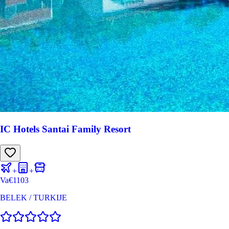
IC Hotels Santai Family Resort
+
+
Va
€
1103
BELEK
/
TURKIJE