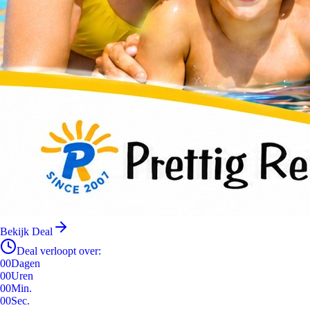
Bekijk Deal
Deal verloopt over:
00
Dagen
00
Uren
00
Min.
00
Sec.