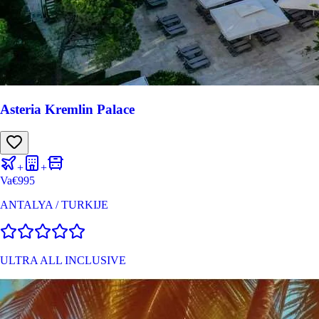
Asteria Kremlin Palace
+
+
Va
€
995
ANTALYA
/
TURKIJE
ULTRA ALL INCLUSIVE