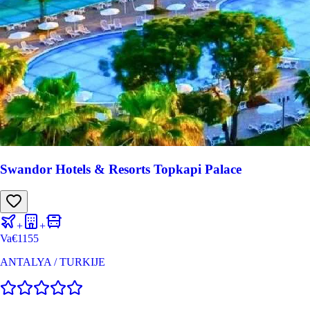
Swandor Hotels & Resorts Topkapi Palace
+
+
Va
€
1155
ANTALYA
/
TURKIJE