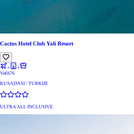
Cactus Hotel Club Yali Resort
+
+
Va
€
676
KUSADASI
/
TURKIJE
ULTRA ALL INCLUSIVE