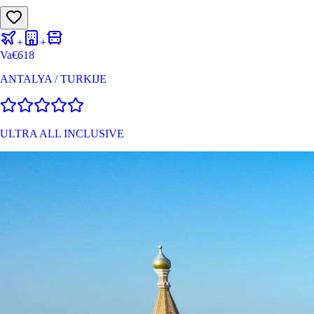
+
+
Va
€
618
ANTALYA
/
TURKIJE
ULTRA ALL INCLUSIVE