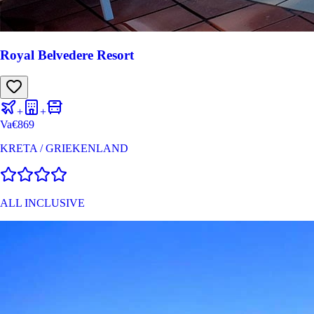
Royal Belvedere Resort
+
+
Va
€
869
KRETA
/
GRIEKENLAND
ALL INCLUSIVE