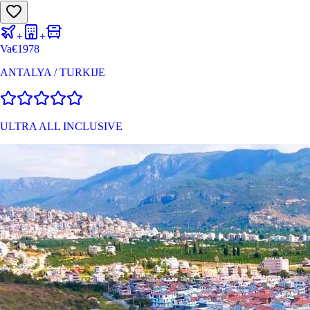
+
+
Va
€
1978
ANTALYA
/
TURKIJE
ULTRA ALL INCLUSIVE