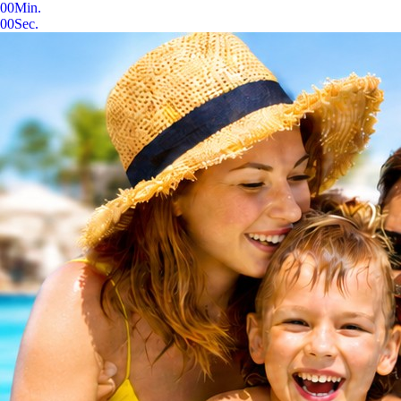
00
Min.
00
Sec.