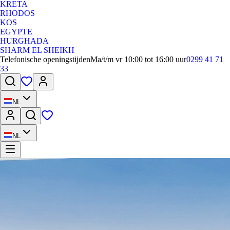
KRETA
RHODOS
KOS
EGYPTE
HURGHADA
SHARM EL SHEIKH
Telefonische openingstijden
Ma/t/m vr 10:00 tot 16:00 uur
0299 41 71
33
NL
NL