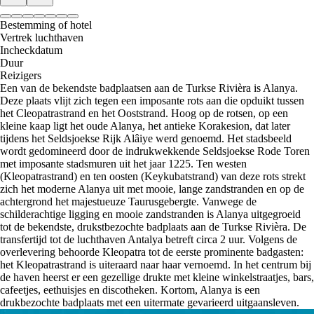
Bestemming of hotel
Vertrek luchthaven
Incheckdatum
Duur
Reizigers
Een van de bekendste badplaatsen aan de Turkse Rivièra is Alanya.
Deze plaats vlijt zich tegen een imposante rots aan die opduikt tussen
het Cleopatrastrand en het Ooststrand. Hoog op de rotsen, op een
kleine kaap ligt het oude Alanya, het antieke Korakesion, dat later
tijdens het Seldsjoekse Rijk Alâiye werd genoemd. Het stadsbeeld
wordt gedomineerd door de indrukwekkende Seldsjoekse Rode Toren
met imposante stadsmuren uit het jaar 1225. Ten westen
(Kleopatrastrand) en ten oosten (Keykubatstrand) van deze rots strekt
zich het moderne Alanya uit met mooie, lange zandstranden en op de
achtergrond het majestueuze Taurusgebergte. Vanwege de
schilderachtige ligging en mooie zandstranden is Alanya uitgegroeid
tot de bekendste, drukstbezochte badplaats aan de Turkse Rivièra. De
transfertijd tot de luchthaven Antalya betreft circa 2 uur. Volgens de
overlevering behoorde Kleopatra tot de eerste prominente badgasten:
het Kleopatrastrand is uiteraard naar haar vernoemd. In het centrum bij
de haven heerst er een gezellige drukte met kleine winkelstraatjes, bars,
cafeetjes, eethuisjes en discotheken. Kortom, Alanya is een
drukbezochte badplaats met een uitermate gevarieerd uitgaansleven.