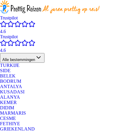
Trustpilot
4.6
Trustpilot
4.6
Alle bestemmingen
TURKIJE
SIDE
BELEK
BODRUM
ANTALYA
KUSADASI
ALANYA
KEMER
DIDIM
MARMARIS
CESME
FETHIYE
GRIEKENLAND