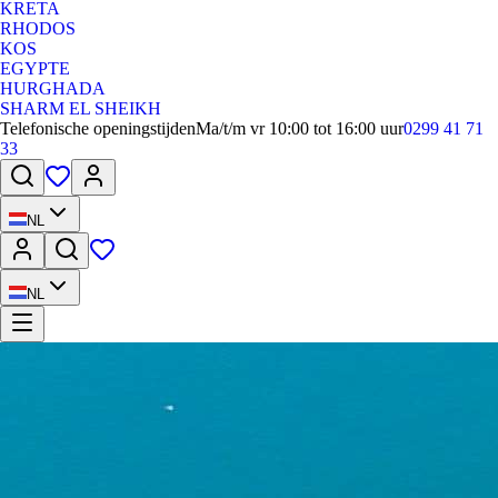
KRETA
RHODOS
KOS
EGYPTE
HURGHADA
SHARM EL SHEIKH
Telefonische openingstijden
Ma/t/m vr 10:00 tot 16:00 uur
0299 41 71
33
NL
NL