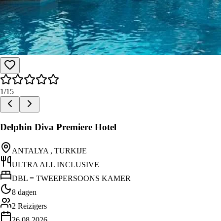
1
/
15
Delphin Diva Premiere Hotel
ANTALYA , TURKIJE
ULTRA ALL INCLUSIVE
DBL = TWEEPERSOONS KAMER
8 dagen
2
Reizigers
26.08.2026