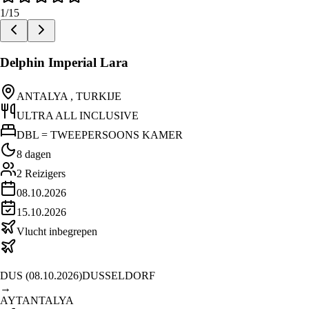
1
/
15
Delphin Imperial Lara
ANTALYA , TURKIJE
ULTRA ALL INCLUSIVE
DBL = TWEEPERSOONS KAMER
8 dagen
2
Reizigers
08.10.2026
15.10.2026
Vlucht inbegrepen
DUS
(
08.10.2026
)
DUSSELDORF
→
AYT
ANTALYA