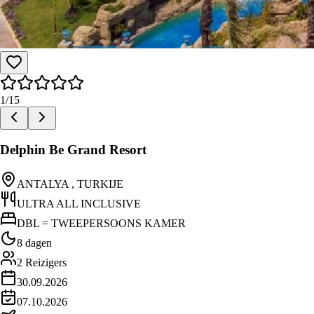
1
/
15
Delphin Be Grand Resort
ANTALYA , TURKIJE
ULTRA ALL INCLUSIVE
DBL = TWEEPERSOONS KAMER
8 dagen
2
Reizigers
30.09.2026
07.10.2026