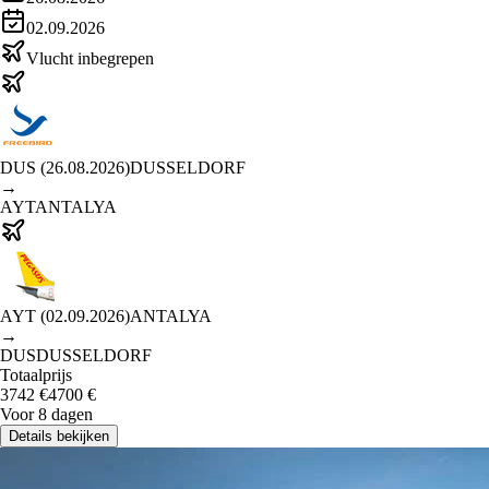
02.09.2026
Vlucht inbegrepen
DUS
(
26.08.2026
)
DUSSELDORF
→
AYT
ANTALYA
AYT
(
02.09.2026
)
ANTALYA
→
DUS
DUSSELDORF
Totaalprijs
3742
€
4700
€
Voor 8 dagen
Details bekijken