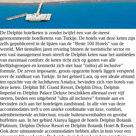
De Delphin hotelketen is zonder twijfel een van de meest
gerenommeerde hotelketens van Turkije. De hotels van deze keten zijn
zelfs gepubliceerd in de lijsten van de "Beste 100 Hotels" van de
wereld. Met tientallen jaren ervaring binnen de toeristische sector en
een vast management team streeft de Delphin keten naar het aanbieden
van maximaal comfort: de keten richt zich op gasten van alle
leeftijdsgroepen en kenmerkt zich met haar "(ultra) all inclusive"
formule. De zeven imposante, groots opgezette hotels liggen verspreid
over de zuidkust van Turkije. In het gebied Lara, op een ideale afstand
ten opzichte van de luchthaven Antalya, bevinden zich vier hotels van
deze keten. Delphin BE Grand Resort, Delphin Diva, Delphin
Imperial en Delphin Palace Deluxe beschikken allemaal over vijf
sterren, bieden een uitgebreid "ultra all inclusive" formule aan en
bevinden zich aan het hoteleigen zandstrand. In alle vier van deze
accommodaties treft u een unieke combinatie van luxe, comfort,
adembenemende architectuur, royale buitenzwembaden en grootse
buffetten aan. In het gebied Alanya liggen de hotels Delphin Botanik
Platinum, Delphin Deluxe Resort en Delphin Botanik Hotel & Resort.
Ook deze uitmuntende accommodaties hebben alles in huis voor een