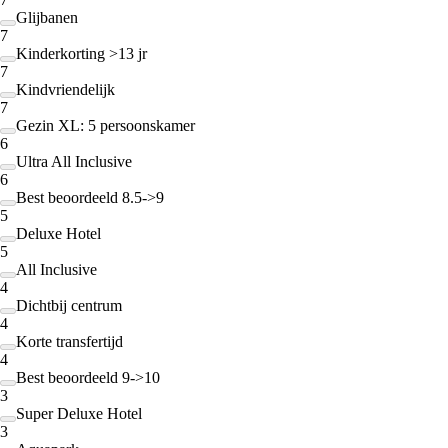
Glijbanen
7
Kinderkorting >13 jr
7
Kindvriendelijk
7
Gezin XL: 5 persoonskamer
6
Ultra All Inclusive
6
Best beoordeeld 8.5->9
5
Deluxe Hotel
5
All Inclusive
4
Dichtbij centrum
4
Korte transfertijd
4
Best beoordeeld 9->10
3
Super Deluxe Hotel
3