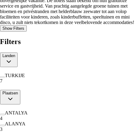
onvergetelijke vakantie. De hotels staan bekend om hun grandioze
service en gastvrijheid. Van prachtig aangelegde groene tuinen met
bloemen en privéstranden met helderblauw zeewater tot aan volop
faciliteiten voor kinderen, zoals kinderbuffetten, speeltuinen en mini
disco, u zult niets tekortkomen in deze veelbelovende accommodaties!
Show Filters
Filters
Landen
TURKIJE
7
Plaatsen
ANTALYA
4
ALANYA
3