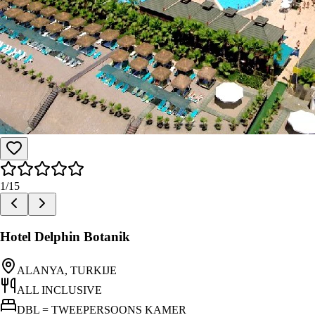
1
/
15
Hotel Delphin Botanik
ALANYA, TURKIJE
ALL INCLUSIVE
DBL = TWEEPERSOONS KAMER