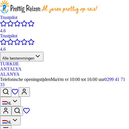
Trustpilot
4.6
Trustpilot
4.6
Alle bestemmingen
TURKIJE
ANTALYA
ALANYA
Telefonische openingstijden
Ma/t/m vr 10:00 tot 16:00 uur
0299 41 71
33
NL
NL