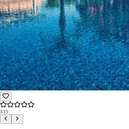
1
/
15