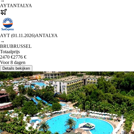
→
AYT
ANTALYA
AYT
(
01.11.2026
)
ANTALYA
→
BRU
BRUSSEL
Totaalprijs
2470
€
2776
€
Voor 8 dagen
Details bekijken