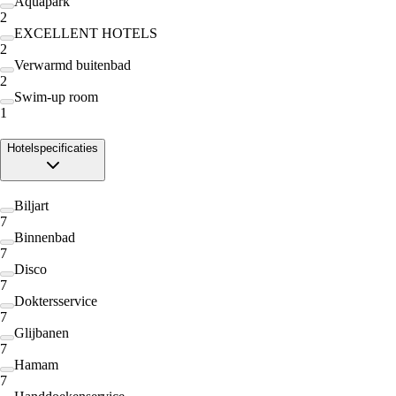
Aquapark
2
EXCELLENT HOTELS
2
Verwarmd buitenbad
2
Swim-up room
1
Hotelspecificaties
Biljart
7
Binnenbad
7
Disco
7
Doktersservice
7
Glijbanen
7
Hamam
7