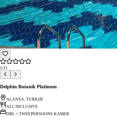
1
/
15
Delphin Botanik Platinum
ALANYA, TURKIJE
ALL INCLUSIVE
DBL = TWEEPERSOONS KAMER