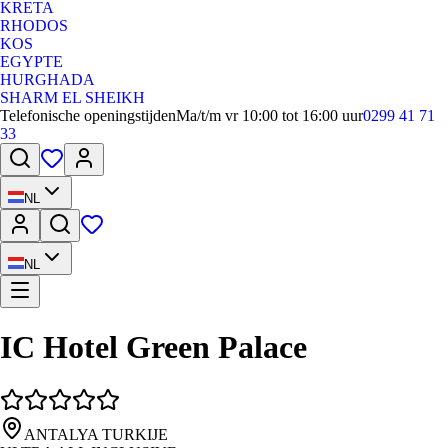
KRETA
RHODOS
KOS
EGYPTE
HURGHADA
SHARM EL SHEIKH
Telefonische openingstijden
Ma/t/m vr 10:00 tot 16:00 uur
0299 41 71
33
NL
NL
IC Hotel Green Palace
ANTALYA TURKIJE