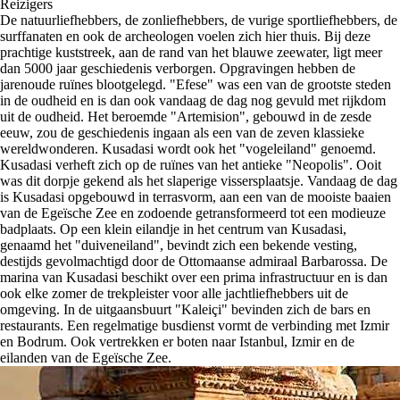
Reizigers
De natuurliefhebbers, de zonliefhebbers, de vurige sportliefhebbers, de
surffanaten en ook de archeologen voelen zich hier thuis. Bij deze
prachtige kuststreek, aan de rand van het blauwe zeewater, ligt meer
dan 5000 jaar geschiedenis verborgen. Opgravingen hebben de
jarenoude ruïnes blootgelegd. "Efese" was een van de grootste steden
in de oudheid en is dan ook vandaag de dag nog gevuld met rijkdom
uit de oudheid. Het beroemde "Artemision", gebouwd in de zesde
eeuw, zou de geschiedenis ingaan als een van de zeven klassieke
wereldwonderen. Kusadasi wordt ook het "vogeleiland" genoemd.
Kusadasi verheft zich op de ruïnes van het antieke "Neopolis". Ooit
was dit dorpje gekend als het slaperige vissersplaatsje. Vandaag de dag
is Kusadasi opgebouwd in terrasvorm, aan een van de mooiste baaien
van de Egeïsche Zee en zodoende getransformeerd tot een modieuze
badplaats. Op een klein eilandje in het centrum van Kusadasi,
genaamd het "duiveneiland", bevindt zich een bekende vesting,
destijds gevolmachtigd door de Ottomaanse admiraal Barbarossa. De
marina van Kusadasi beschikt over een prima infrastructuur en is dan
ook elke zomer de trekpleister voor alle jachtliefhebbers uit de
omgeving. In de uitgaansbuurt "Kaleiçi" bevinden zich de bars en
restaurants. Een regelmatige busdienst vormt de verbinding met Izmir
en Bodrum. Ook vertrekken er boten naar Istanbul, Izmir en de
eilanden van de Egeïsche Zee.