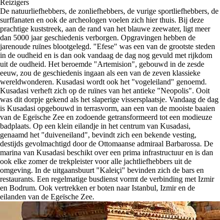
Reizigers
De natuurliefhebbers, de zonliefhebbers, de vurige sportliefhebbers, de
surffanaten en ook de archeologen voelen zich hier thuis. Bij deze
prachtige kuststreek, aan de rand van het blauwe zeewater, ligt meer
dan 5000 jaar geschiedenis verborgen. Opgravingen hebben de
jarenoude ruïnes blootgelegd. "Efese" was een van de grootste steden
in de oudheid en is dan ook vandaag de dag nog gevuld met rijkdom
uit de oudheid. Het beroemde "Artemision", gebouwd in de zesde
eeuw, zou de geschiedenis ingaan als een van de zeven klassieke
wereldwonderen. Kusadasi wordt ook het "vogeleiland" genoemd.
Kusadasi verheft zich op de ruïnes van het antieke "Neopolis". Ooit
was dit dorpje gekend als het slaperige vissersplaatsje. Vandaag de dag
is Kusadasi opgebouwd in terrasvorm, aan een van de mooiste baaien
van de Egeïsche Zee en zodoende getransformeerd tot een modieuze
badplaats. Op een klein eilandje in het centrum van Kusadasi,
genaamd het "duiveneiland", bevindt zich een bekende vesting,
destijds gevolmachtigd door de Ottomaanse admiraal Barbarossa. De
marina van Kusadasi beschikt over een prima infrastructuur en is dan
ook elke zomer de trekpleister voor alle jachtliefhebbers uit de
omgeving. In de uitgaansbuurt "Kaleiçi" bevinden zich de bars en
restaurants. Een regelmatige busdienst vormt de verbinding met Izmir
en Bodrum. Ook vertrekken er boten naar Istanbul, Izmir en de
eilanden van de Egeïsche Zee.