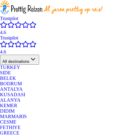
Trustpilot
4.6
Trustpilot
4.6
All destinations
TURKEY
SIDE
BELEK
BODRUM
ANTALYA
KUSADASI
ALANYA
KEMER
DIDIM
MARMARIS
CESME
FETHIYE
GREECE