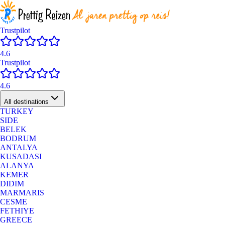
Trustpilot
4.6
Trustpilot
4.6
All destinations
TURKEY
SIDE
BELEK
BODRUM
ANTALYA
KUSADASI
ALANYA
KEMER
DIDIM
MARMARIS
CESME
FETHIYE
GREECE