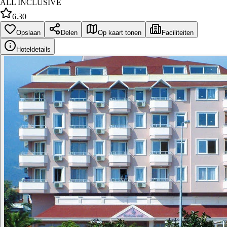
ALL INCLUSIVE
6.30
Opslaan
Delen
Op kaart tonen
Faciliteiten
Hoteldetails