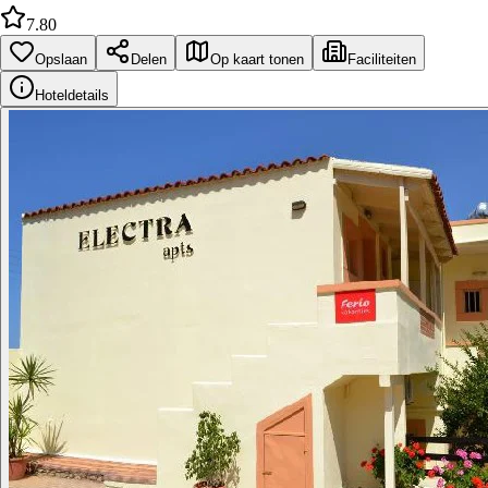
7.80
Opslaan
Delen
Op kaart tonen
Faciliteiten
Hoteldetails