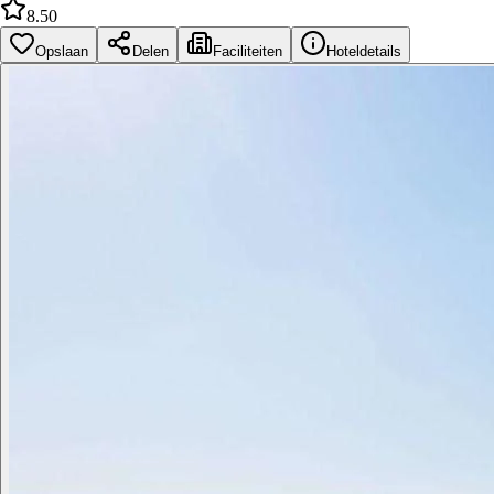
8.50
Opslaan
Delen
Faciliteiten
Hoteldetails