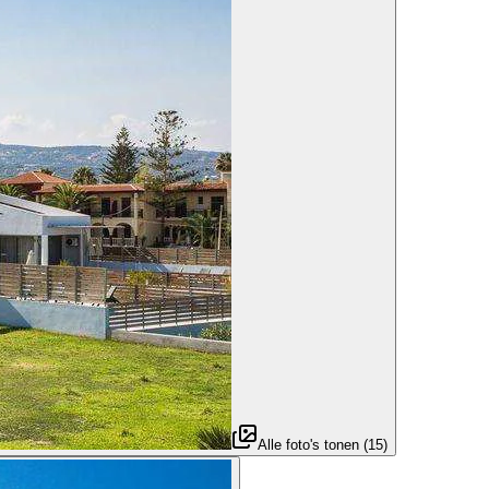
Alle foto's tonen
(
15
)