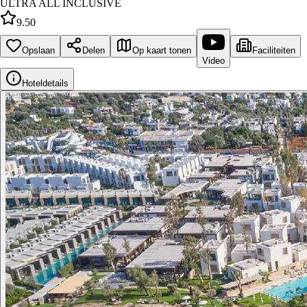
ULTRA ALL INCLUSIVE
9.50
Opslaan
Delen
Op kaart tonen
Faciliteiten
Video
Hoteldetails