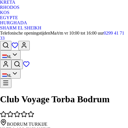
KRETA
RHODOS
KOS
EGYPTE
HURGHADA
SHARM EL SHEIKH
Telefonische openingstijden
Ma/t/m vr 10:00 tot 16:00 uur
0299 41 71
33
NL
NL
Club Voyage Torba Bodrum
BODRUM TURKIJE