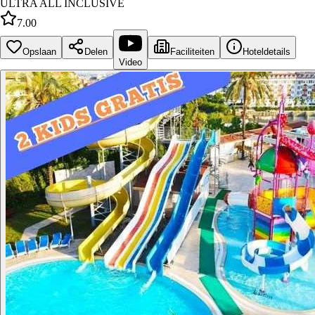
ULTRA ALL INCLUSIVE
7.00
Opslaan
Delen
Faciliteiten
Hoteldetails
Video