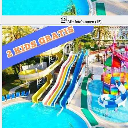
Alle foto's tonen
(
15
)