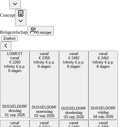
Concept
Reisgezelschap
0 reiziger
Zoeken
LOWEST
vanaf
vanaf
vanaf
vanaf
€
2356
€
2482
€
2462
€
2260
Infinity
€
p.p.
Infinity
€
p.p.
Infinity
€
p.p.
Infinity
€
p.p.
8 dagen
8 dagen
8 dagen
8 dagen
DUSSELDORF
DUSSELDORF
DUSSELDORF
DUSSELDORF
dinsdag
woensdag
vrijdag
donderdag
01 sep 2026
02 sep 2026
04 sep 2026
03 sep 2026
vanaf
vanaf
vanaf
vanaf