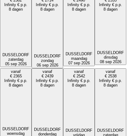
€
2582
€
2714
€
2490
€
2355
Infinity
€
p.p.
Infinity
€
p.p.
Infinity
€
p.p.
Infinity
€
p.p.
8 dagen
8 dagen
8 dagen
8 dagen
DUSSELDORF
DUSSELDORF
DUSSELDORF
DUSSELDORF
dinsdag
maandag
zaterdag
zondag
08 sep 2026
07 sep 2026
05 sep 2026
06 sep 2026
vanaf
vanaf
vanaf
vanaf
€
2365
€
2439
€
2542
€
2538
Infinity
€
p.p.
Infinity
€
p.p.
Infinity
€
p.p.
Infinity
€
p.p.
8 dagen
8 dagen
8 dagen
8 dagen
DUSSELDORF
DUSSELDORF
DUSSELDORF
DUSSELDORF
woensdag
donderdag
zaterdag
vrijdag