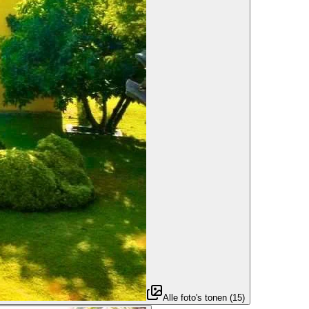
Alle foto's tonen
(
15
)