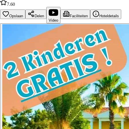
7.60
Opslaan
Delen
Faciliteiten
Hoteldetails
Video