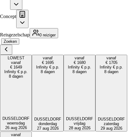
Concept
Reisgezelschap
0 reiziger
Zoeken
LOWEST
vanaf
vanaf
vanaf
vanaf
€
1695
€
1680
€
1705
€
1649
Infinity
€
p.p.
Infinity
€
p.p.
Infinity
€
p.p.
Infinity
€
p.p.
8 dagen
8 dagen
8 dagen
8 dagen
DUSSELDORF
DUSSELDORF
DUSSELDORF
DUSSELDORF
woensdag
vrijdag
donderdag
zaterdag
26 aug 2026
28 aug 2026
27 aug 2026
29 aug 2026
vanaf