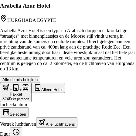
Arabella Azur Hotel
HURGHADA EGYPTE
Arabella Azur Hotel is een typisch Arabisch dorpje met kronkelige
“straatjes” met binnenplaatsjes en de Moorse stijl vindt u terug in
inrichting van de kamers en centrale ruimtes. Direct gelegen aan een
privé zandstrand van ca. 400m lang aan de prachtige Rode Zee. Een
heerlijke bestemming door haar ideale woestijnklimaat dat het hele jaar
door aangename temperaturen en vele uren zon garandeert. Het
centrum is gelegen op ca. 2 kilometer, en de luchthaven van Hurghada
op 13 km.
Alle details bekijken
+
+
Alleen Hotel
Pakket
824
€
Per persoon
Incheckdatum
Selecteer
Vertrek luchthaven
Alle luchthavens
Duur