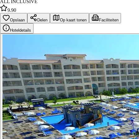
ALL INCLUSIVE
9.90
Opslaan
Delen
Op kaart tonen
Faciliteiten
Hoteldetails