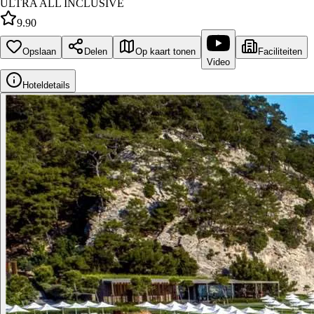
ULTRA ALL INCLUSIVE
9.90
Opslaan
Delen
Op kaart tonen
Faciliteiten
Video
Hoteldetails