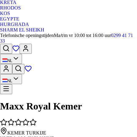
KRETA
RHODOS
KOS
EGYPTE
HURGHADA
SHARM EL SHEIKH
Telefonische openingstijden
Ma/t/m vr 10:00 tot 16:00 uur
0299 41 71
33
NL
NL
Maxx Royal Kemer
KEMER TURKIJE