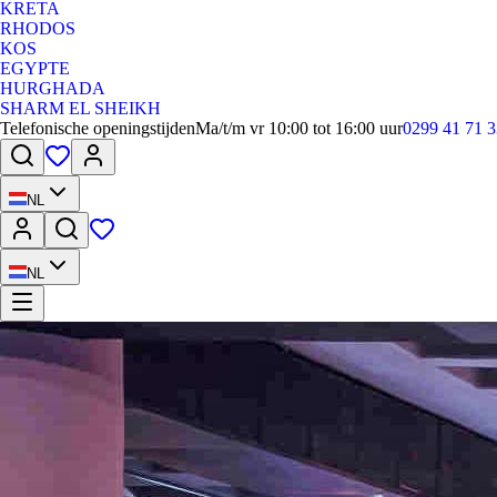
KRETA
RHODOS
KOS
EGYPTE
HURGHADA
SHARM EL SHEIKH
Telefonische openingstijden
Ma/t/m vr 10:00 tot 16:00 uur
0299 41 71 3
NL
NL