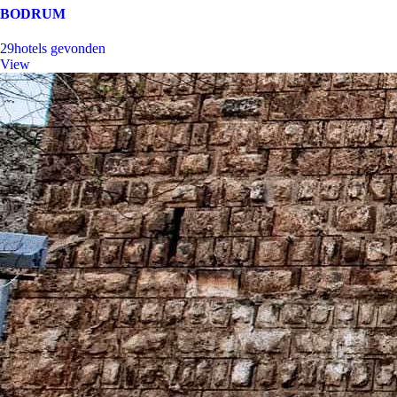
BODRUM
29
hotels gevonden
View