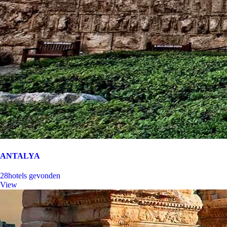
ANTALYA
28
hotels gevonden
View