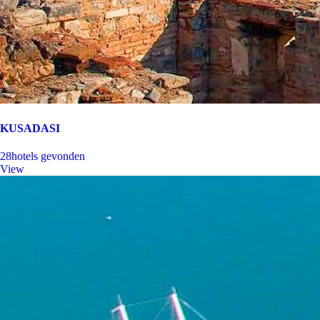
KUSADASI
28
hotels gevonden
View