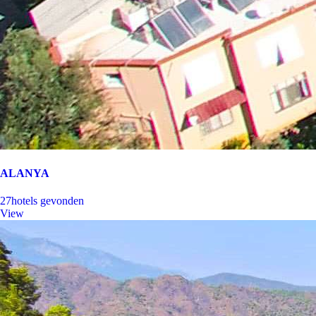
ALANYA
27
hotels gevonden
View