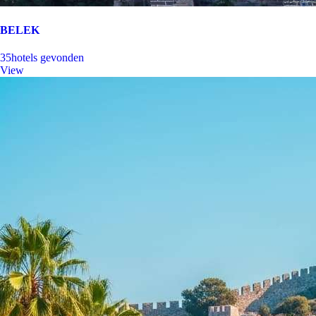
BELEK
35
hotels gevonden
View