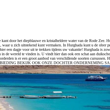
e kant door het diepblauwe en kristalheldere water van de Rode Zee. H
s aan, waar u zich uitstekend kunt vermaken. In Hurghada kunt u de sfeer
 hier een dagje voor uit te trekken tijdens uw vakantie! Hurghada is z
 in de wereld te vinden is. U vindt hier dan ook een schat aan duikscho
derden is er een groot aanbod van verschillende soorten cursussen. H
GHADA AANBIEDING BEKIJK OOK ONZE DOCHTER ONDERNEMING 