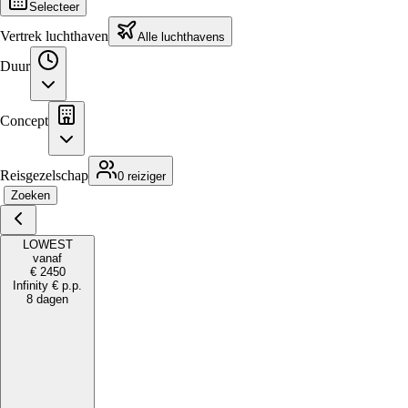
Selecteer
Vertrek luchthaven
Alle luchthavens
Duur
Concept
Reisgezelschap
0 reiziger
Zoeken
LOWEST
vanaf
€
2450
Infinity
€
p.p.
8 dagen