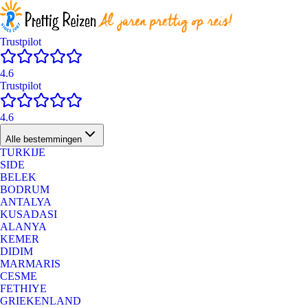
Trustpilot
4.6
Trustpilot
4.6
Alle bestemmingen
TURKIJE
SIDE
BELEK
BODRUM
ANTALYA
KUSADASI
ALANYA
KEMER
DIDIM
MARMARIS
CESME
FETHIYE
GRIEKENLAND