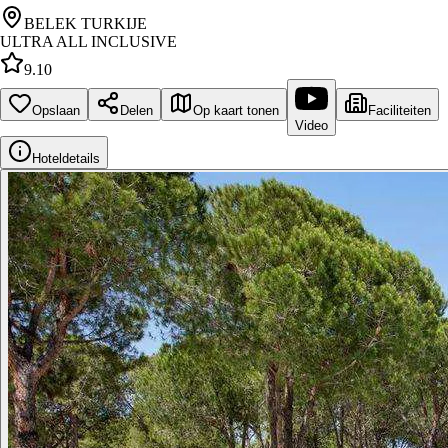
BELEK TURKIJE
ULTRA ALL INCLUSIVE
9.10
Opslaan
Delen
Op kaart tonen
Faciliteiten
Video
Hoteldetails