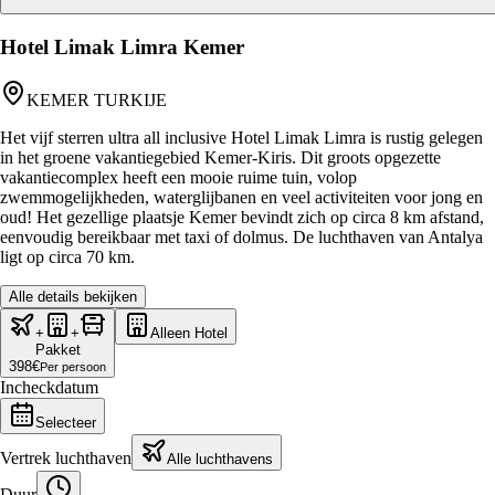
Hotel Limak Limra Kemer
KEMER TURKIJE
Het vijf sterren ultra all inclusive Hotel Limak Limra is rustig gelegen
in het groene vakantiegebied Kemer-Kiris. Dit groots opgezette
vakantiecomplex heeft een mooie ruime tuin, volop
zwemmogelijkheden, waterglijbanen en veel activiteiten voor jong en
oud! Het gezellige plaatsje Kemer bevindt zich op circa 8 km afstand,
eenvoudig bereikbaar met taxi of dolmus. De luchthaven van Antalya
ligt op circa 70 km.
Alle details bekijken
+
+
Alleen Hotel
Pakket
398
€
Per persoon
Incheckdatum
Selecteer
Vertrek luchthaven
Alle luchthavens
Duur