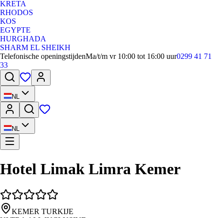
KRETA
RHODOS
KOS
EGYPTE
HURGHADA
SHARM EL SHEIKH
Telefonische openingstijden
Ma/t/m vr 10:00 tot 16:00 uur
0299 41 71
33
NL
NL
Hotel Limak Limra Kemer
KEMER TURKIJE