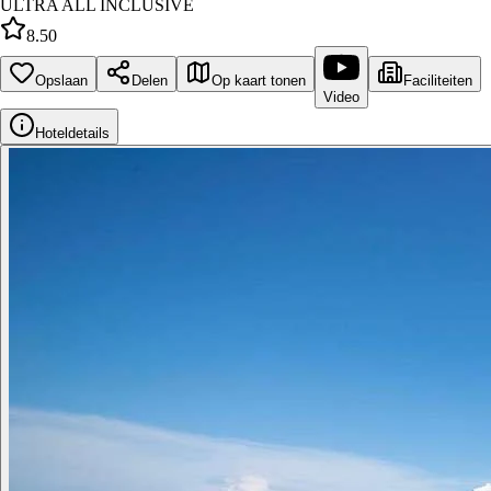
ULTRA ALL INCLUSIVE
8.50
Opslaan
Delen
Op kaart tonen
Faciliteiten
Video
Hoteldetails