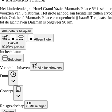
MARMARIS TURKIJE
Het kindvriendelijke Hotel Grand Yazici Marmaris Palace 5* is schitter
voorzien van 3 platforms. Het grote aanbod aan faciliteiten zullen erv
club. Ook heeft Marmaris Palace een openlucht ijsbaan!! Ter plaatse k
tot de luchthaven Dalaman is ongeveer 90 km.
Alle details bekijken
+
+
Alleen Hotel
Pakket
924
€
Per persoon
Incheckdatum
Selecteer
Vertrek luchthaven
Alle luchthavens
Duur
Concept
Reisgezelschap
0 reiziger
Zoeken