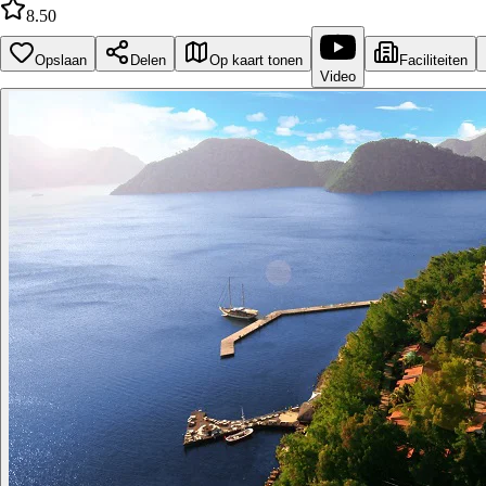
8.50
Opslaan
Delen
Op kaart tonen
Faciliteiten
Video