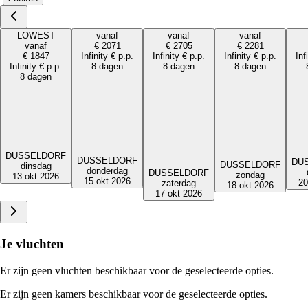
LOWEST
vanaf
vanaf
vanaf
vanaf
€
2071
€
2705
€
2281
€
1847
Infinity
€
p.p.
Infinity
€
p.p.
Infinity
€
p.p.
Inf
Infinity
€
p.p.
8 dagen
8 dagen
8 dagen
8 dagen
DUSSELDORF
DUSSELDORF
DU
DUSSELDORF
dinsdag
donderdag
DUSSELDORF
zondag
13 okt 2026
15 okt 2026
20
zaterdag
18 okt 2026
17 okt 2026
Je vluchten
Er zijn geen vluchten beschikbaar voor de geselecteerde opties.
Er zijn geen kamers beschikbaar voor de geselecteerde opties.