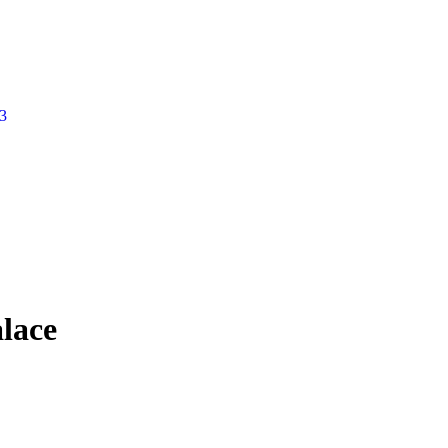
3
lace