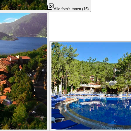
Alle foto's tonen
(
15
)