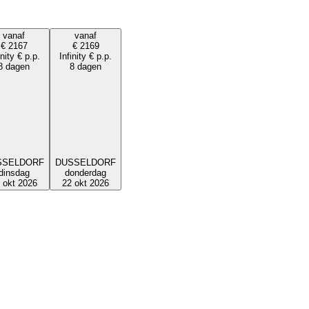
vanaf
vanaf
€
2167
€
2169
inity
€
p.p.
Infinity
€
p.p.
8 dagen
8 dagen
SSELDORF
DUSSELDORF
dinsdag
donderdag
 okt 2026
22 okt 2026