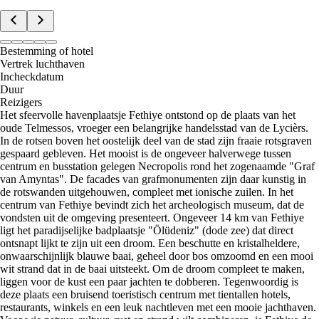
Bestemming of hotel
Vertrek luchthaven
Incheckdatum
Duur
Reizigers
Het sfeervolle havenplaatsje Fethiye ontstond op de plaats van het
oude Telmessos, vroeger een belangrijke handelsstad van de Lycièrs.
In de rotsen boven het oostelijk deel van de stad zijn fraaie rotsgraven
gespaard gebleven. Het mooist is de ongeveer halverwege tussen
centrum en busstation gelegen Necropolis rond het zogenaamde "Graf
van Amyntas". De facades van grafmonumenten zijn daar kunstig in
de rotswanden uitgehouwen, compleet met ionische zuilen. In het
centrum van Fethiye bevindt zich het archeologisch museum, dat de
vondsten uit de omgeving presenteert. Ongeveer 14 km van Fethiye
ligt het paradijselijke badplaatsje "Ölüdeniz" (dode zee) dat direct
ontsnapt lijkt te zijn uit een droom. Een beschutte en kristalheldere,
onwaarschijnlijk blauwe baai, geheel door bos omzoomd en een mooi
wit strand dat in de baai uitsteekt. Om de droom compleet te maken,
liggen voor de kust een paar jachten te dobberen. Tegenwoordig is
deze plaats een bruisend toeristisch centrum met tientallen hotels,
restaurants, winkels en een leuk nachtleven met een mooie jachthaven.