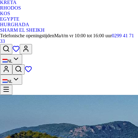
KRETA
RHODOS
KOS
EGYPTE
HURGHADA
SHARM EL SHEIKH
Telefonische openingstijden
Ma/t/m vr 10:00 tot 16:00 uur
0299 41 71
33
NL
NL