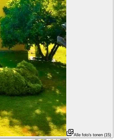
Alle foto's tonen
(
15
)