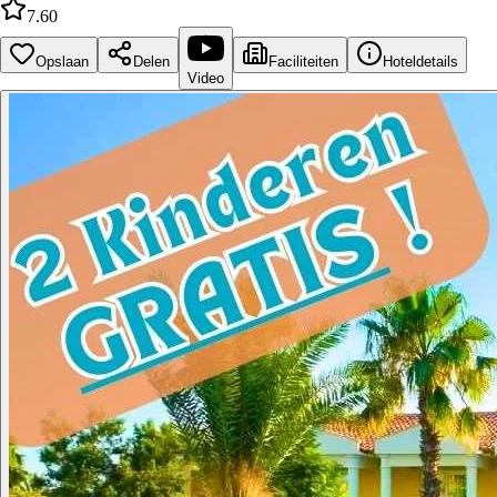
7.60
Opslaan
Delen
Faciliteiten
Hoteldetails
Video