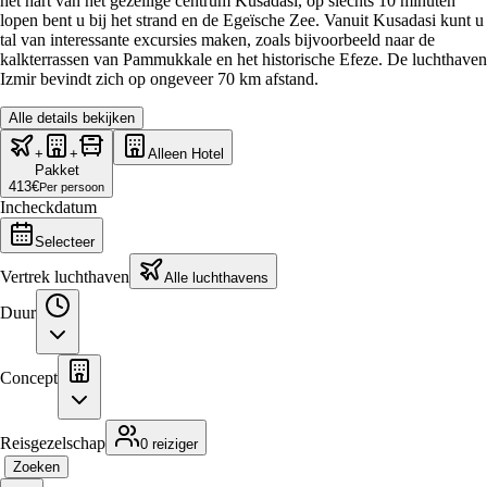
het hart van het gezellige centrum Kusadasi, op slechts 10 minuten
lopen bent u bij het strand en de Egeïsche Zee. Vanuit Kusadasi kunt u
tal van interessante excursies maken, zoals bijvoorbeeld naar de
kalkterrassen van Pammukkale en het historische Efeze. De luchthaven
Izmir bevindt zich op ongeveer 70 km afstand.
Alle details bekijken
+
+
Alleen Hotel
Pakket
413
€
Per persoon
Incheckdatum
Selecteer
Vertrek luchthaven
Alle luchthavens
Duur
Concept
Reisgezelschap
0 reiziger
Zoeken