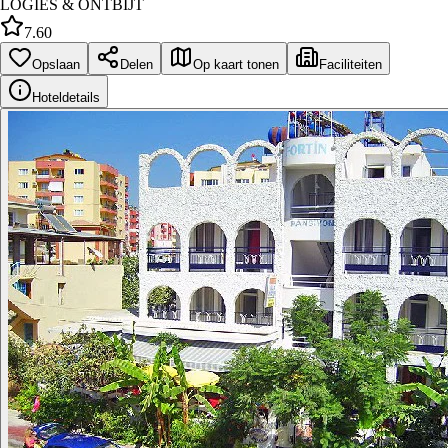
LOGIES & ONTBIJT
7.60
Opslaan
Delen
Op kaart tonen
Faciliteiten
Hoteldetails