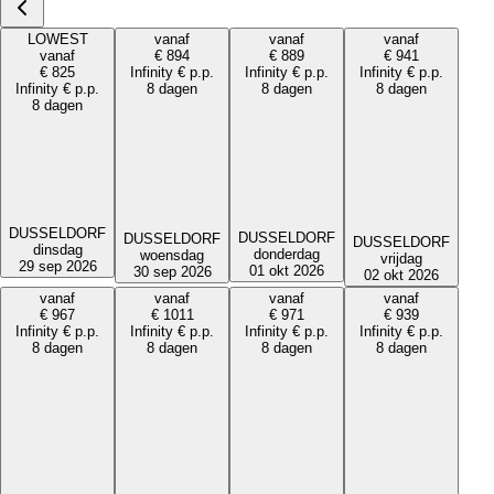
LOWEST
vanaf
vanaf
vanaf
vanaf
€
894
€
889
€
941
€
825
Infinity
€
p.p.
Infinity
€
p.p.
Infinity
€
p.p.
Infinity
€
p.p.
8 dagen
8 dagen
8 dagen
8 dagen
DUSSELDORF
DUSSELDORF
DUSSELDORF
DUSSELDORF
dinsdag
donderdag
woensdag
vrijdag
29 sep 2026
01 okt 2026
30 sep 2026
02 okt 2026
vanaf
vanaf
vanaf
vanaf
€
967
€
1011
€
971
€
939
Infinity
€
p.p.
Infinity
€
p.p.
Infinity
€
p.p.
Infinity
€
p.p.
8 dagen
8 dagen
8 dagen
8 dagen