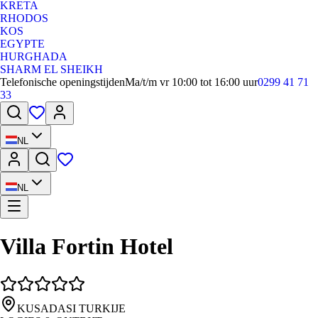
KRETA
RHODOS
KOS
EGYPTE
HURGHADA
SHARM EL SHEIKH
Telefonische openingstijden
Ma/t/m vr 10:00 tot 16:00 uur
0299 41 71
33
NL
NL
Villa Fortin Hotel
KUSADASI TURKIJE