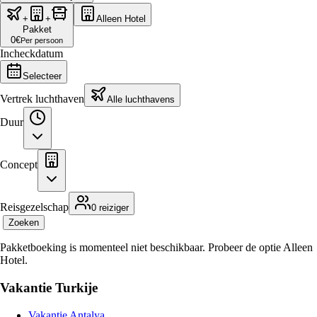
+
+
Alleen Hotel
Pakket
0
€
Per persoon
Incheckdatum
Selecteer
Vertrek luchthaven
Alle luchthavens
Duur
Concept
Reisgezelschap
0 reiziger
Zoeken
Pakketboeking is momenteel niet beschikbaar. Probeer de optie Alleen
Hotel.
Vakantie Turkije
Vakantie Antalya