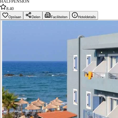
HALFPENSION
8.40
Opslaan
Delen
Faciliteiten
Hoteldetails