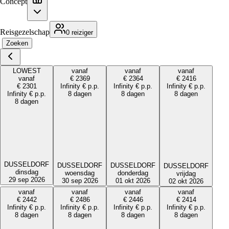
Concept
Reisgezelschap
0 reiziger
Zoeken
LOWEST
vanaf
vanaf
vanaf
vanaf
€
2369
€
2364
€
2416
€
2301
Infinity
€
p.p.
Infinity
€
p.p.
Infinity
€
p.p.
Infinity
€
p.p.
8 dagen
8 dagen
8 dagen
8 dagen
DUSSELDORF
DUSSELDORF
DUSSELDORF
DUSSELDORF
dinsdag
donderdag
woensdag
vrijdag
29 sep 2026
01 okt 2026
30 sep 2026
02 okt 2026
vanaf
vanaf
vanaf
vanaf
€
2442
€
2486
€
2446
€
2414
Infinity
€
p.p.
Infinity
€
p.p.
Infinity
€
p.p.
Infinity
€
p.p.
8 dagen
8 dagen
8 dagen
8 dagen