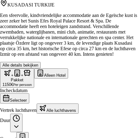
KUSADASI TURKIJE
Een sfeervolle, kindvriendelijke accommodatie aan de Egeïsche kust is
zeer zeker het Sunis Efes Royal Palace Resort & Spa. De
accommodatie heeft een hoteleigen zandstrand. Verschillende
zwembaden, waterglijbanen, mini club, animatie, restaurants met
verrukkelijke nationale en internationale gerechten en spa center. Het
plaatsje Özdere ligt op ongeveer 3 km, de levendige plaats Kusadasi
op circa 35 km, het historische Efese op circa 27 km en de luchthaven
Izmir op een afstand van ongeveer 40 km. Intens genieten!
Alle details bekijken
+
+
Alleen Hotel
Pakket
1150
€
Per persoon
Incheckdatum
Selecteer
Vertrek luchthaven
Alle luchthavens
Duur