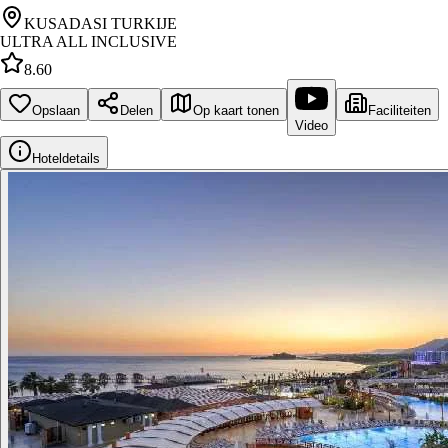
KUSADASI TURKIJE
ULTRA ALL INCLUSIVE
8.60
Opslaan
Delen
Op kaart tonen
Faciliteiten
Video
Hoteldetails