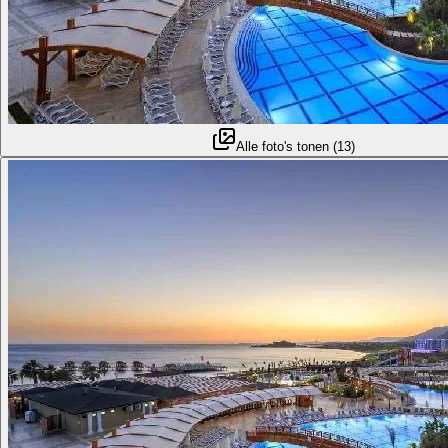
Alle foto's tonen
(
13
)