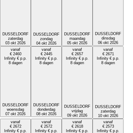
DUSSELDORF
DUSSELDORF
DUSSELDORF
DUSSELDORF
dinsdag
zaterdag
maandag
zondag
06 okt 2026
03 okt 2026
05 okt 2026
04 okt 2026
vanaf
vanaf
vanaf
vanaf
€
2460
€
2445
€
2657
€
2671
Infinity
€
p.p.
Infinity
€
p.p.
Infinity
€
p.p.
Infinity
€
p.p.
8 dagen
8 dagen
8 dagen
8 dagen
DUSSELDORF
DUSSELDORF
DUSSELDORF
DUSSELDORF
donderdag
woensdag
vrijdag
zaterdag
08 okt 2026
07 okt 2026
09 okt 2026
10 okt 2026
vanaf
vanaf
vanaf
vanaf
€
2672
€
2572
€
2618
€
2573
Infinity
€
p.p.
Infinity
€
p.p.
Infinity
€
p.p.
Infinity
€
p.p.