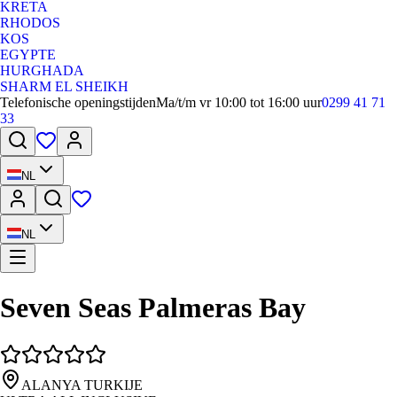
KRETA
RHODOS
KOS
EGYPTE
HURGHADA
SHARM EL SHEIKH
Telefonische openingstijden
Ma/t/m vr 10:00 tot 16:00 uur
0299 41 71
33
NL
NL
Seven Seas Palmeras Bay
ALANYA TURKIJE