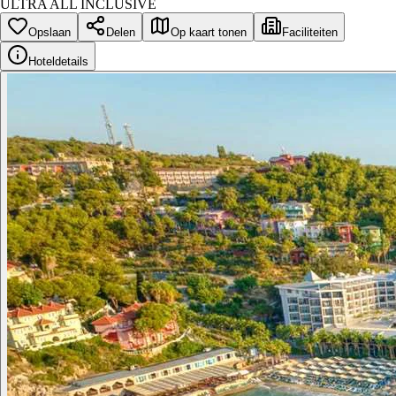
ULTRA ALL INCLUSIVE
Opslaan
Delen
Op kaart tonen
Faciliteiten
Hoteldetails