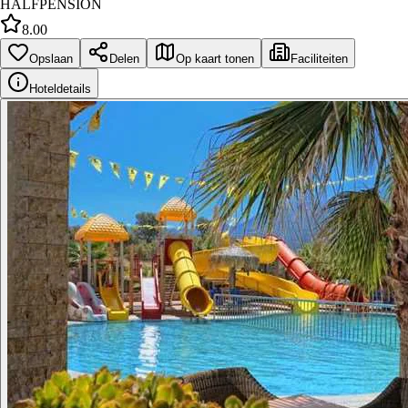
HALFPENSION
8.00
Opslaan
Delen
Op kaart tonen
Faciliteiten
Hoteldetails