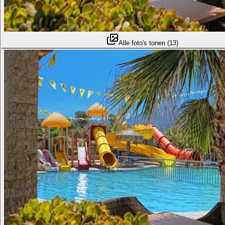
Alle foto's tonen
(
13
)