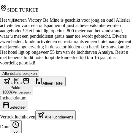
SIDE TURKIJE
Het vijfsterren Victory Be Mine is geschikt voor jong en oud! Allerlei
activiteiten voor een ontspannen of juist actieve vakantie worden
aangeboden! Het hotel ligt op circa 800 meter van het zandstrand,
waar u met een pendeldienst gratis naar toe wordt gebracht. Diverse
zwembaden, kinderactiviteiten en restaurants en een hotelmanagement
met jarenlange ervaring in de sector bieden een heerlijke zonvakantie.
Het hotel ligt op ongeveer 55 km van de luchthaven Antalya. Reist u
met tieners? In dit hotel loopt de kinderleeftijd t/m 16 jaar, dus
voordelig geprijsd!
Alle details bekijken
+
+
Alleen Hotel
Pakket
1000
€
Per persoon
Incheckdatum
Selecteer
Vertrek luchthaven
Alle luchthavens
Duur