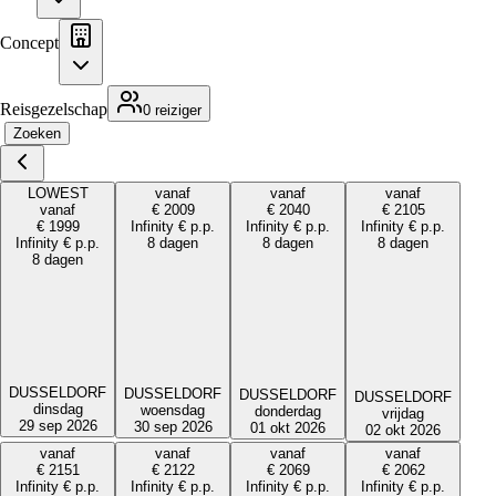
Concept
Reisgezelschap
0 reiziger
Zoeken
LOWEST
vanaf
vanaf
vanaf
vanaf
€
2009
€
2040
€
2105
€
1999
Infinity
€
p.p.
Infinity
€
p.p.
Infinity
€
p.p.
Infinity
€
p.p.
8 dagen
8 dagen
8 dagen
8 dagen
DUSSELDORF
DUSSELDORF
DUSSELDORF
DUSSELDORF
dinsdag
woensdag
donderdag
vrijdag
29 sep 2026
30 sep 2026
01 okt 2026
02 okt 2026
vanaf
vanaf
vanaf
vanaf
€
2151
€
2122
€
2069
€
2062
Infinity
€
p.p.
Infinity
€
p.p.
Infinity
€
p.p.
Infinity
€
p.p.