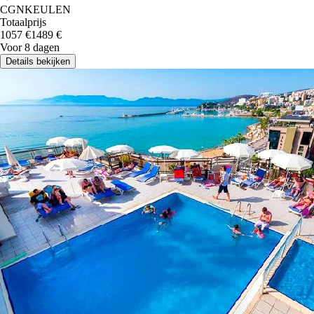
CGN
KEULEN
Totaalprijs
1057
€
1489
€
Voor 8 dagen
Details bekijken