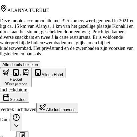
ALANYA TURKIJE
Deze mooie accommodatie met 325 kamers werd geopend in 2021 en
ligt ca. 15 km van Alanya, 1 km van het gezellige plaatsje Konakli en
direct aan het strand, gescheiden door een weg. Prachtige kamers,
diverse snackbars en twee à la carte restaurants. Er is voldoende
waterpret bij de buitenzwembaden met glijbaan en bij het
kinderzwembad. Het privéstrand en de zwembaden zijn voorzien van
ligstoelen en parasols.
Alle details bekijken
+
+
Alleen Hotel
Pakket
0
€
Per persoon
Incheckdatum
Selecteer
Vertrek luchthaven
Alle luchthavens
Duur