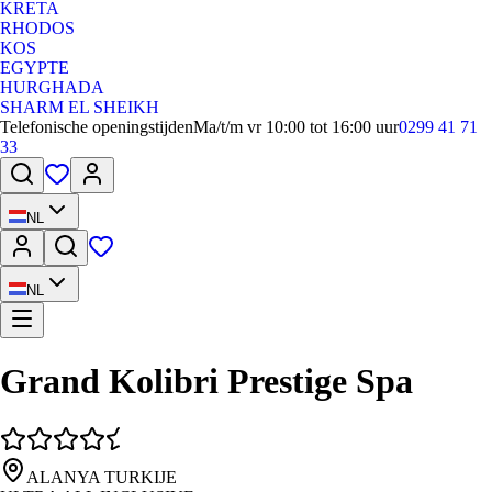
KRETA
RHODOS
KOS
EGYPTE
HURGHADA
SHARM EL SHEIKH
Telefonische openingstijden
Ma/t/m vr 10:00 tot 16:00 uur
0299 41 71
33
NL
NL
Grand Kolibri Prestige Spa
ALANYA TURKIJE