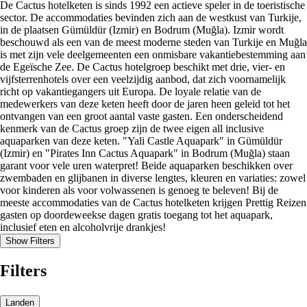
De Cactus hotelketen is sinds 1992 een actieve speler in de toeristische
sector. De accommodaties bevinden zich aan de westkust van Turkije,
in de plaatsen Gümüldür (Izmir) en Bodrum (Muğla). Izmir wordt
beschouwd als een van de meest moderne steden van Turkije en Muğla
is met zijn vele deelgemeenten een onmisbare vakantiebestemming aan
de Egeïsche Zee. De Cactus hotelgroep beschikt met drie, vier- en
vijfsterrenhotels over een veelzijdig aanbod, dat zich voornamelijk
richt op vakantiegangers uit Europa. De loyale relatie van de
medewerkers van deze keten heeft door de jaren heen geleid tot het
ontvangen van een groot aantal vaste gasten. Een onderscheidend
kenmerk van de Cactus groep zijn de twee eigen all inclusive
aquaparken van deze keten. "Yali Castle Aquapark" in Gümüldür
(Izmir) en "Pirates Inn Cactus Aquapark" in Bodrum (Muğla) staan
garant voor vele uren waterpret! Beide aquaparken beschikken over
zwembaden en glijbanen in diverse lengtes, kleuren en variaties: zowel
voor kinderen als voor volwassenen is genoeg te beleven! Bij de
meeste accommodaties van de Cactus hotelketen krijgen Prettig Reizen
gasten op doordeweekse dagen gratis toegang tot het aquapark,
inclusief eten en alcoholvrije drankjes!
Show Filters
Filters
Landen