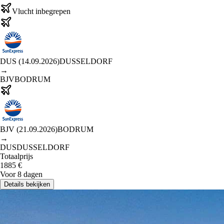
Vlucht inbegrepen
DUS
(
14.09.2026
)
DUSSELDORF
→
BJV
BODRUM
BJV
(
21.09.2026
)
BODRUM
→
DUS
DUSSELDORF
Totaalprijs
1885
€
Voor 8 dagen
Details bekijken