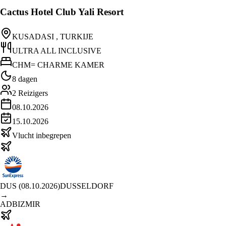
Cactus Hotel Club Yali Resort
KUSADASI , TURKIJE
ULTRA ALL INCLUSIVE
CHM= CHARME KAMER
8 dagen
2
Reizigers
08.10.2026
15.10.2026
Vlucht inbegrepen
DUS
(
08.10.2026
)
DUSSELDORF
→
ADB
IZMIR