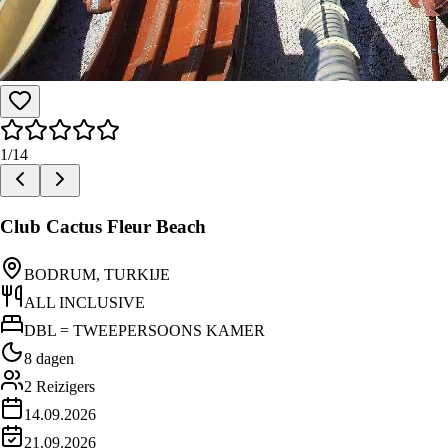
1
/
14
Club Cactus Fleur Beach
BODRUM, TURKIJE
ALL INCLUSIVE
DBL = TWEEPERSOONS KAMER
8 dagen
2
Reizigers
14.09.2026
21.09.2026