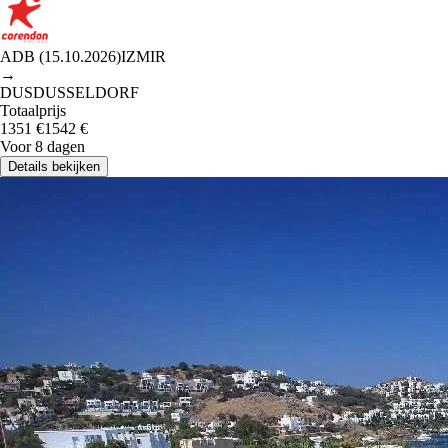
ADB
(
15.10.2026
)
IZMIR
→
DUS
DUSSELDORF
Totaalprijs
1351
€
1542
€
Voor 8 dagen
Details bekijken