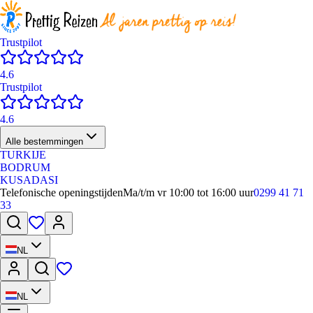
Trustpilot
4.6
Trustpilot
4.6
Alle bestemmingen
TURKIJE
BODRUM
KUSADASI
Telefonische openingstijden
Ma/t/m vr 10:00 tot 16:00 uur
0299 41 71
33
NL
NL