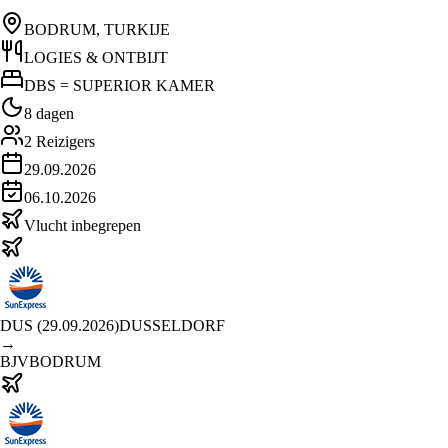
BODRUM, TURKIJE
LOGIES & ONTBIJT
DBS = SUPERIOR KAMER
8 dagen
2
Reizigers
29.09.2026
06.10.2026
Vlucht inbegrepen
DUS
(
29.09.2026
)
DUSSELDORF
→
BJV
BODRUM