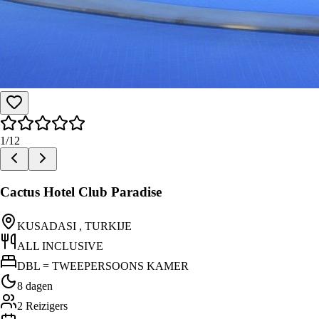
1
/
12
Cactus Hotel Club Paradise
KUSADASI , TURKIJE
ALL INCLUSIVE
DBL = TWEEPERSOONS KAMER
8 dagen
2
Reizigers